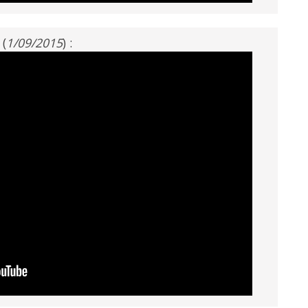
(
1/09/2015
) :