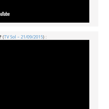
?
(
TV Sol – 21/09/2015
) :