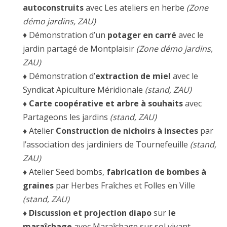
autoconstruits
avec Les ateliers en herbe
(Zone
démo jardins, ZAU)
♦ Démonstration d’un
potager en carré
avec le
jardin partagé de Montplaisir
(Zone démo jardins,
ZAU)
♦
Démonstration d’
extraction de miel
avec le
Syndicat Apiculture Méridionale
(stand, ZAU)
♦
Carte coopérative et arbre à souhaits
avec
Partageons les jardins
(stand, ZAU)
♦
Atelier
Construction de nichoirs à insectes
par
l’association des jardiniers de Tournefeuille
(stand,
ZAU)
♦
Atelier Seed bombs,
fabrication de bombes à
graines
par Herbes Fraîches et Folles en Ville
(stand, ZAU)
♦
Discussion et projection diapo
sur
le
maraîchage
avec Maraîchage sur sol vivant.