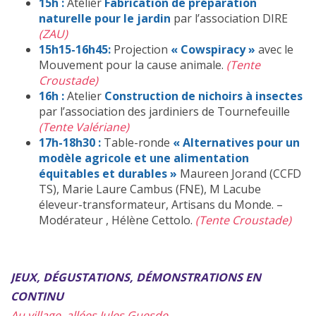
15h
:
Atelier
Fabrication de préparation
naturelle pour le jardin
par l’association DIRE
(ZAU)
15h15-16h45:
Projection
« Cowspiracy »
avec le
Mouvement pour la cause animale.
(Tente
Croustade)
16h
:
Atelier
Construction de nichoirs à insectes
par l’association des jardiniers de Tournefeuille
(Tente Valériane)
17h-18h30 :
Table-ronde
« Alternatives pour un
modèle agricole et une alimentation
équitables et durables »
Maureen Jorand (CCFD
TS), Marie Laure Cambus (FNE), M Lacube
éleveur-transformateur, Artisans du Monde. –
Modérateur , Hélène Cettolo.
(Tente Croustade)
JEUX, DÉGUSTATIONS, DÉMONSTRATIONS EN
CONTINU
Au village, allées Jules Guesde