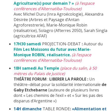
Agriculture(s) pour demain ? »
(à l’espace
conférences d’Alternatiba-Toulouse)
Avec Michel Duru (Inra Agroécologie), Alexandra
Désirée (Arbres et Paysage d’Antan
Agroforestrerie), Marie-Monique Robin
(réalisatrice), Solagro (Afterres 2050), Sarah Singla
(agricultrice AFAF)
17H30 samedi
PROJECTION-DEBAT
:
Autour du
Film Les Moissons du futur avec Marie-
Monique ROBIN, réalisatrice.
(à l’espace
conférences d’Alternatiba-Toulouse)
18H samedi
Au Temple
(place du salin, à 50
mètres du Palais de Justice)
THÉÂTRE FORUM
:
LIBERER LA PAROLE :
Un
théâtre–débat pour la solidarité internationale
de
Gaby Etchebarne
(auteure de plusieurs livres
dont « Les chemins de l’exil » et « Sur les pas des
disparus d’Argentine »)
14H dimanche
TABLE RONDE
:
«Alimentation et