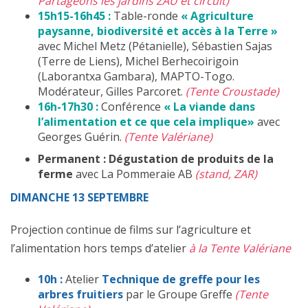
Partageons les jardins ZAU et circuit)
15h15-16h45 :
Table-ronde
« Agriculture
paysanne, biodiversité et accès à la Terre »
avec Michel Metz (Pétanielle), Sébastien Sajas
(Terre de Liens), Michel Berhecoirigoin
(Laborantxa Gambara), MAPTO-Togo.
Modérateur, Gilles Parcoret.
(Tente Croustade)
16h-17h30 :
Conférence
« La viande dans
l’alimentation et ce que cela implique»
avec
Georges Guérin.
(Tente Valériane)
Permanent :
Dégustation de produits de la
ferme
avec La Pommeraie AB
(stand, ZAR)
DIMANCHE 13 SEPTEMBRE
Projection continue de films sur l’agriculture et
l’alimentation hors temps d’atelier
à la Tente Valériane
10h
:
Atelier
Technique de greffe pour les
arbres fruitiers
par le Groupe Greffe
(Tente