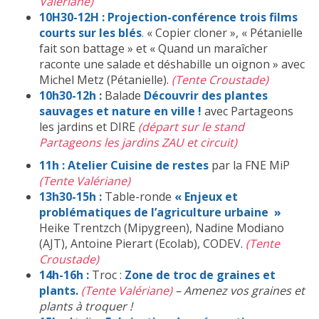
Valériane)
10H30-12H
:
Projection-conférence trois films
courts sur les blés
.
« Copier cloner », « Pétanielle
fait son battage » et « Quand un maraîcher
raconte une salade et déshabille un oignon » avec
Michel Metz (Pétanielle).
(Tente Croustade)
10h30-12h :
Balade
Découvrir des plantes
sauvages et nature en ville !
avec Partageons
les jardins et DIRE
(départ sur le stand
Partageons les jardins ZAU et circuit)
11h
:
Atelier Cuisine de restes
par la FNE MiP
(Tente Valériane)
13h30-15h :
Table-ronde
« Enjeux et
problématiques de l’agriculture urbaine »
Heike Trentzch (Mipygreen), Nadine Modiano
(AJT), Antoine Pierart (Ecolab), CODEV.
(Tente
Croustade)
14h-16h
:
Troc :
Zone de troc de graines et
plants.
(Tente Valériane)
– Amenez vos graines et
plants à troquer !