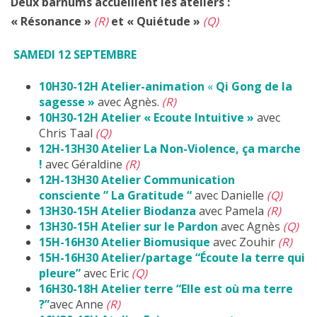
Deux barnums accueillent les ateliers :
« Résonance »
(R)
et « Quiétude »
(Q)
SAMEDI 12 SEPTEMBRE
10H30-12H
Atelier-animation
«
Qi Gong de la
sagesse »
avec Agnès.
(R)
10H30-12H
Atelier « Ecoute Intuitive »
avec
Chris Taal
(Q)
12H-13H30
Atelier La Non-Violence, ça marche
!
avec Géraldine
(R)
12H-13H30
Atelier Communication
consciente ” La Gratitude “
avec Danielle
(Q)
13H30-15H
Atelier Biodanza
avec Pamela
(R)
13H30-15H
Atelier sur le Pardon
avec Agnès
(Q)
15H-16H30
Atelier Biomusique
avec Zouhir
(R)
15H-16H30
Atelier/partage “Écoute la terre qui
pleure”
avec Eric
(Q)
16H30-18H
Atelier terre “Elle est où ma terre
?”
avec Anne
(R)