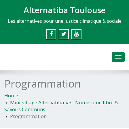
Alternatiba Toulouse
Les alternatives pour une justice climatique & sociale
Toggl
navig
Programmation
Home
Mini-village Alternatiba #3 : Numérique libre &
Savoirs Communs
Programmation