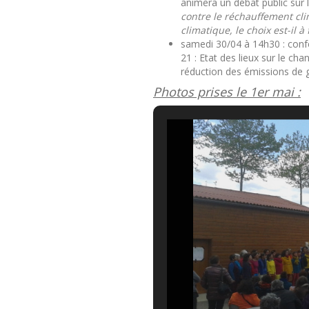
animera un débat public sur
contre le réchauffement cli
climatique, le choix est-il à
samedi 30/04 à 14h30 : confé
21 : Etat des lieux sur le ch
réduction des émissions de g
Photos prises le 1er mai :