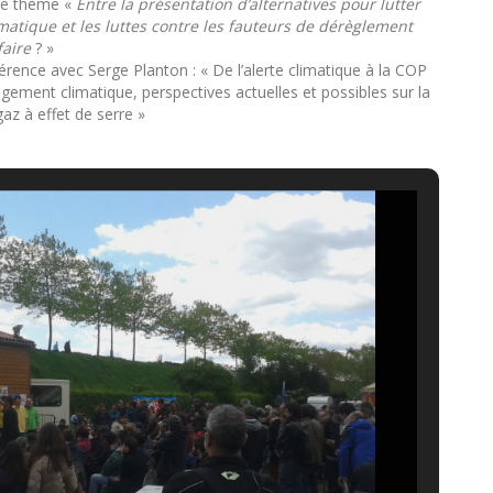
 le thème «
Entre la présentation d’alternatives pour lutter
matique et les luttes contre les fauteurs de dérèglement
 faire
? »
rence avec Serge Planton : « De l’alerte climatique à la COP
angement climatique, perspectives actuelles et possibles sur la
az à effet de serre »