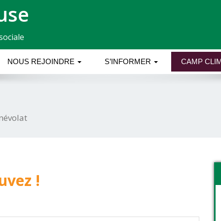
use
sociale
NOUS REJOINDRE
S’INFORMER
CAMP CLIM
névolat
uvez !