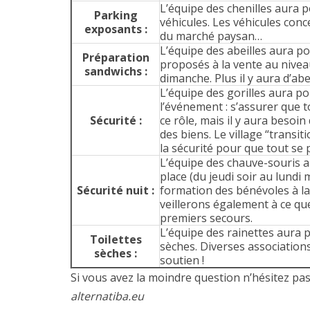
L’équipe des chenilles aura p
Parking
véhicules. Les véhicules con
exposants :
du marché paysan…
L’équipe des abeilles aura p
Préparation
proposés à la vente au nivea
sandwichs :
dimanche. Plus il y aura d’abe
L’équipe des gorilles aura po
l’événement : s’assurer que t
Sécurité :
ce rôle, mais il y aura besoi
des biens. Le village “transi
la sécurité pour que tout se 
L’équipe des chauve-souris au
place (du jeudi soir au lundi 
Sécurité nuit :
formation des bénévoles à la
veillerons également à ce q
premiers secours.
L’équipe des rainettes aura p
Toilettes
sèches. Diverses associations
sèches :
soutien !
Si vous avez la moindre question n’hésitez pa
alternatiba.eu