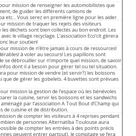
pour mission de renseigner les automobilistes que
nt, de guider les différents camions de
ba etc… Vous serez en première ligne pour les aider.
r mission de traquer les rejets des visiteurs
e les déchets sont bien collectés au bon endroit. Les
vec le village recyclage. L’association Eco’cit gèrera
onc leur soutien!
pour mission de n’être jamais à cours de ressources!
rables! à voler au secours! Les papillons sont
e se débrouiller sur n’importe quel mission, de savoir
nfos dont il a besoin pour gérer tel ou tel situation.
ra pour mission de vendre (et servir?) les boissons
si que de gérer les gobelets. 4 buvettes sont prévues
pour mission la gestion de l’espace où les bénévoles
arer la cuisine, servir les boissons et les sandwichs
a aménagé par l’association A Tout Bout d’Champ qui
de cuisine et de distribution.
mission de compter les visiteurs à 4 reprises pendant
 combien de personnes Alternatiba Toulouse aura
 possible de compter les entrées à des points précis
rsonnes peuvent entrer partout), le comptage se fera