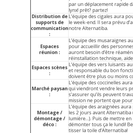
par un déplacement rapide da
lynx! prêt? partez!
Distribution de
L’équipe des cigales aura p
supports de
le week-end. Il sera prévu d’a
communication
notre Alternatiba.
:
L’équipe des musaraignes au
Espaces
pour accueillir des personnes
réunion :
auront besoin d’être réamén
réinstallation technique, aide
L’équipe des vers luisants au
Espaces scènes
et responsable du bon fonct
:
doivent être plus ou moins 
L’équipe des coccinelles aura
Marché paysan
qui viendront vendre leurs p
:
s’assurer qu’ils peuvent trav
mission ne portent que pour
L’équipe des araignées aura p
Montage /
les 2 jours avant Alternatiba
démontage /
lumière…). Puis de mettre en p
déco :
démonter tous ça le lundi! Be
tisser la toile d’Alternatiba!