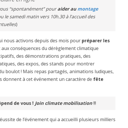
ous “spontan
ément” pour
aider au
montage
ou le samedi matin vers 10h.30 à l’accueil des
ntuelles
)
 nous activons depuis des mois pour
préparer les
et aux conséquences du dérèglement climatique
cipatifs, des démonstrations pratiques, des
ratiques, des expos, des stands pour montrer
t du boulot ! Mais repas partagés, animations ludiques,
ues donnent à cet événement un caractère de
fête
épend de vous !
Join climate mobilisation
!!!
ssite de l’événement qui a accueilli plusieurs milliers