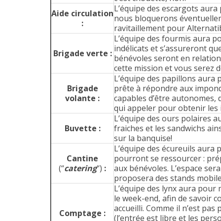
L’équipe des escargots aura 
Aide circulation
nous bloquerons éventuelleme
:
ravitaillement pour Alternati
L’équipe des fourmis aura pou
indélicats et s’assureront qu
Brigade verte :
bénévoles seront en relation a
cette mission et vous serez d
L’équipe des papillons aura 
Brigade
prête à répondre aux impondé
volante :
capables d’être autonomes, d
qui appeler pour obtenir les i
L’équipe des ours polaires au
Buvette :
fraiches et les sandwichs ain
sur la banquise!
L’équipe des écureuils aura 
Cantine
pourront se ressourcer : prép
(“
catering
“)
:
aux bénévoles. L’espace ser
proposera des stands mobiles 
L’équipe des lynx aura pour 
le week-end, afin de savoir
accueilli. Comme il n’est pas
Comptage :
(l’entrée est libre et les pe