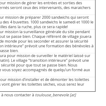
our mission de gérer les entrées et sorties des
cernés seront ceux des intervenants, des maraichers
our mission de préparer 2000 sandwichs qui seront
u des 4 buvettes. 1000 sandwichs le samedi et 1000 le
illes dans la ruche, plus ce sera rapide!
ur mission la surveillance générale du site pendant
out se passe bien. Chaque référent de village jouera
n de monde pour les seconder et assurer la sécurité
tion intérieure” prévoit une formation des bénévoles à
passe bien.
ra pour mission de surveiller le matériel laissé sur
matin). Le village “transition intérieure” prévoit une
 sécurité pour que tout se passe bien. Nous
ue vous soyez accompagnés de quelqu’un formé aux
our mission d’installer et de démonter les toilettes
 vont gérer les toilettes sèches, vous serez leur
s à nous contacter à
toulouse_benevole [at]