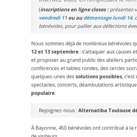
(
inscriptions en ligne closes :
présentez-v
vendredi 11
ou au
démontage lundi 14
, 
bénévoles, pour pallier aux défections éve
Nous sommes déjà de nombreux bénévoles qui
12 et 13 septembre
: s’attaquer aux causes 
et
proposer au grand public des ateliers parti
conférences et tables rondes, des cercles soc
quelques-unes des
solutions
possibles
, c’es
spectacles, concerts, déambulations artistiq
populaire
.
Rejoignez-nous :
Alternatiba Toulouse d
À Bayonne, 450 bénévoles ont contribué à la réu
de visiteurs.