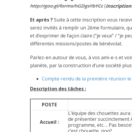
http://goo.gl/forms/hGDgsYbYCc
(
inscription
Et après ?
Suite à cette inscription vous recev
serez invités à remplir un 2ème formulaire, qu
et d’exprimer de façon claire (“je veux” / “je p
différentes missions/postes de bénévolat.
Parlez-en autour de vous, à vos ami-e-s et vois
planète, par la construction d’une société plus
Compte-rendu de la première réunion le 8
Description des tâches :
POSTE
L’équipe des chouettes aura po
de présenter succinctement Alt
Accueil :
programme, etc…. Pas besoin d
c’est chouette, non?