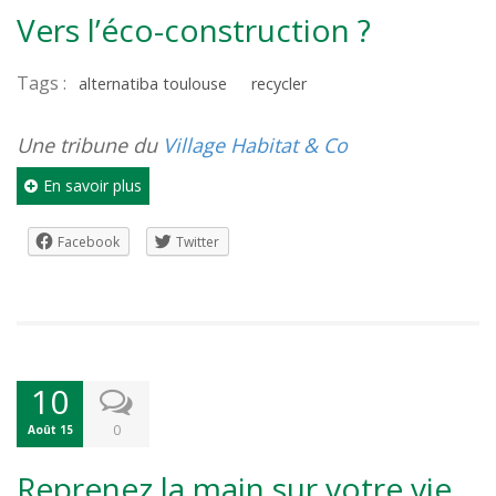
Vers l’éco-construction ?
Tags :
alternatiba toulouse
recycler
Une tribune du
Village Habitat & Co
En savoir plus
Facebook
Twitter
10
0
Août 15
Reprenez la main sur votre vie