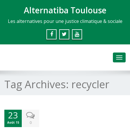
Alternatiba Toulouse
Les alternatives pour une justice climatique & sociale
Toggl
navig
Tag Archives:
recycler
23
0
Août 15