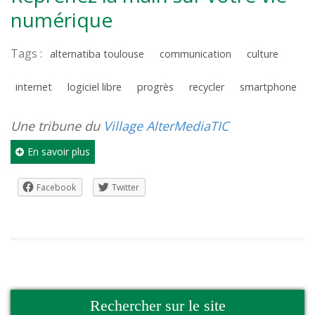
numérique
Tags :
alternatiba toulouse
communication
culture
internet
logiciel libre
progrès
recycler
smartphone
Une tribune du
Village AlterMediaTIC
En savoir plus
Facebook
Twitter
Rechercher sur le site