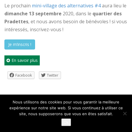
Le prochain
mini-village des alternatives #4
aura lieu le
dimanche 13 septembre
2020, dans le
quartier des
Pradettes
, et nous avons besoin de bénévoles ! si vous
intéressés, inscrivez-vous !
Je m’inscris !
En savoir plus
Facebook
Twitter
Nous utilisons des cookies pour vous garantir la meilleure
expérience sur notre site web. Si vous continuez à utiliser ce
site, nous supposerons que vous en êtes satisfait.
15
Ok
0
Juin 20