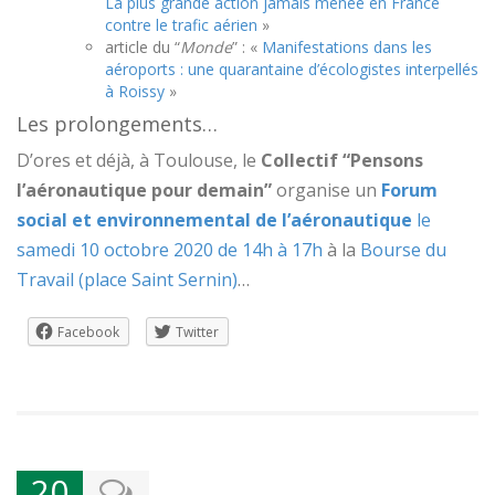
La plus grande action jamais menée en France
contre le trafic aérien
»
article du “
Monde
” : «
Manifestations dans les
aéroports : une quarantaine d’écologistes interpellés
à Roissy
»
Les prolongements…
D’ores et déjà, à Toulouse, le
Collectif “Pensons
l’aéronautique pour demain”
organise un
Forum
social et environnemental de l’aéronautique
le
samedi 10 octobre 2020 de 14h à 17h
à la
Bourse du
Travail (place Saint Sernin)
…
Facebook
Twitter
20