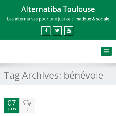
Alternatiba Toulouse
Les alternatives pour une justice climatique & sociale
Toggl
navig
Tag Archives:
bénévole
07
0
Juil 15