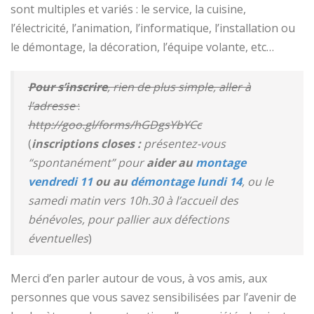
sont multiples et variés : le service, la cuisine,
l’électricité, l’animation, l’informatique, l’installation ou
le démontage, la décoration, l’équipe volante, etc…
Pour s’inscrire
, rien de plus simple, aller à
l’adresse
:
http://goo.gl/forms/hGDgsYbYCc
(
inscriptions closes
:
présentez-vous
“spontan
ément” pour
aider au
montage
vendredi 11
ou au
démontage lundi 14
, ou le
samedi matin vers 10h.30 à l’accueil des
bénévoles, pour pallier aux défections
éventuelles
)
Merci d’en parler autour de vous, à vos amis, aux
personnes que vous savez sensibilisées par l’avenir de