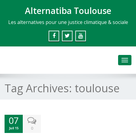
Alternatiba Toulouse
Les alternatives pour une justice climatique & sociale
Toggl
navig
Tag Archives:
toulouse
07
0
Juil 15