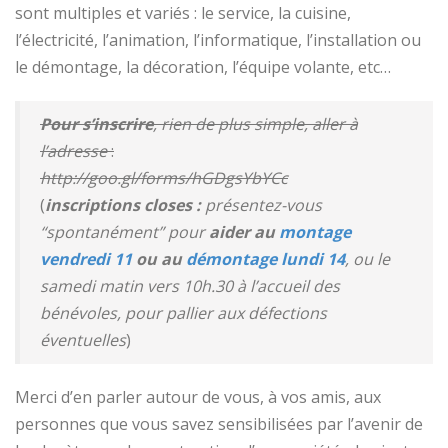
sont multiples et variés : le service, la cuisine,
l’électricité, l’animation, l’informatique, l’installation ou
le démontage, la décoration, l’équipe volante, etc…
Pour s’inscrire
, rien de plus simple, aller à
l’adresse
:
http://goo.gl/forms/hGDgsYbYCc
(
inscriptions closes
:
présentez-vous
“spontan
ément” pour
aider au
montage
vendredi 11
ou au
démontage lundi 14
, ou le
samedi matin vers 10h.30 à l’accueil des
bénévoles, pour pallier aux défections
éventuelles
)
Merci d’en parler autour de vous, à vos amis, aux
personnes que vous savez sensibilisées par l’avenir de