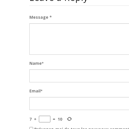
Message *
Name
*
Email
*
7
+
=
10