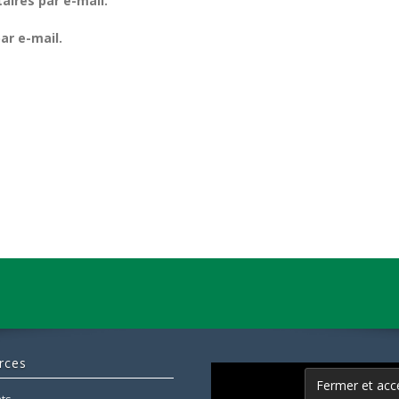
ires par e-mail.
ar e-mail.
rces