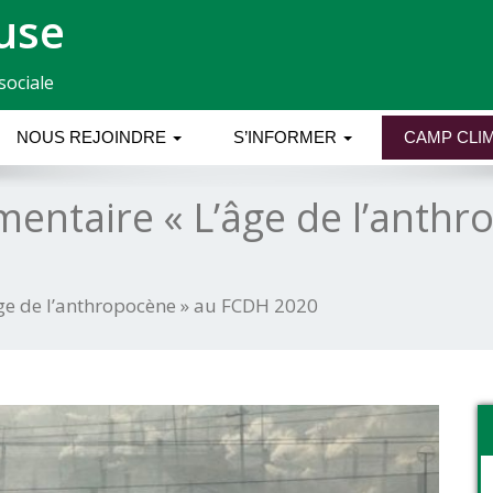
use
sociale
NOUS REJOINDRE
S’INFORMER
CAMP CLIM
mentaire « L’âge de l’anth
ge de l’anthropocène » au FCDH 2020