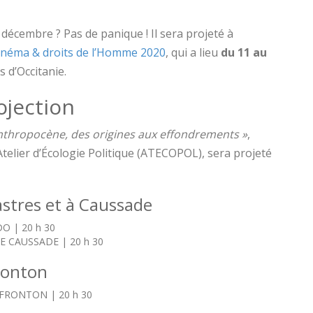
décembre ? Pas de panique ! Il sera projeté à
cinéma & droits de l’Homme 2020
, qui a lieu
du 11 au
s d’Occitanie.
ojection
’anthropocène, des origines aux effondrements »
,
’Atelier d’Écologie Politique (ATECOPOL), sera projeté
astres et à Caussade
DO | 20 h 30
E CAUSSADE | 20 h 30
Fronton
FRONTON | 20 h 30