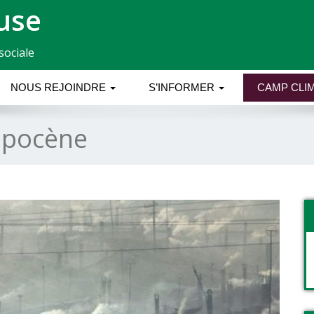
use
sociale
NOUS REJOINDRE
S’INFORMER
CAMP CLIM
opocène